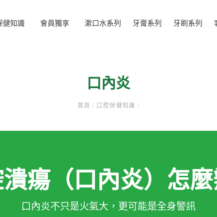
保健知識
會員獨享
漱口水系列
牙膏系列
牙刷系列
口內炎
首頁
/
口腔保健知識
/
腔潰瘍（口內炎）怎麼
口內炎不只是火氣大，更可能是全身警訊