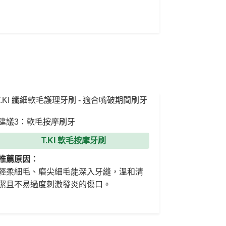
建議3：軟毛按摩刷牙
T.KI 軟毛按摩牙刷
推薦原因：
輕柔細毛、磨尖細毛能深入牙縫，溫和清
潔且不易過度刺激發炎的傷口。