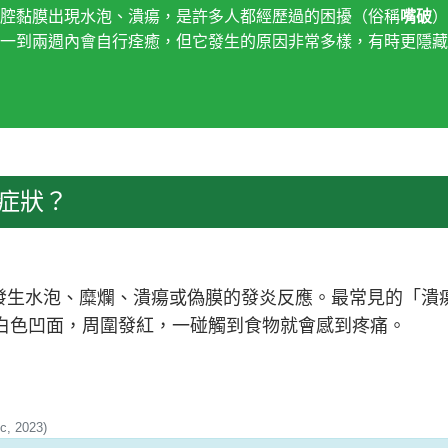
腔黏膜出現水泡、潰瘍，是許多人都經歷過的困擾（俗稱
嘴破
）
一到兩週內會自行痊癒，但它發生的原因非常多樣，有時更隱藏
症狀？
 是口腔黏膜發生水泡、糜爛、潰瘍或偽膜的發炎反應。最常見的
白色凹面，周圍發紅，一碰觸到食物就會感到疼痛。
c, 2023)