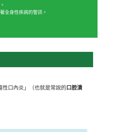
。
著全身性疾病的警訊。
「潰瘍性口內炎」（也就是常說的
口腔潰