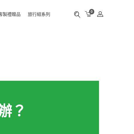
0
客製禮贈品
旅行組系列
辦？