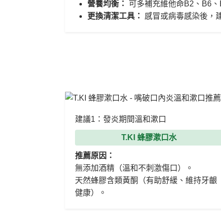
營養均衡：
可多補充維他命B2、B6、
更換清潔工具：
感冒或病毒感染後，
建議1：發炎期間溫和漱口
T.KI 蜂膠漱口水
推薦原因：
無添加酒精（溫和不刺激傷口）。
天然蜂膠含類黃酮（有助舒緩、維持牙齦
健康）。