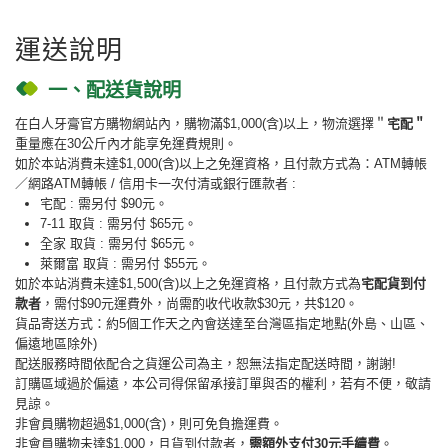
運送說明
一、配送貨說明
在白人牙膏官方購物網站內，購物滿$1,000(含)以上，物流選擇＂
宅配＂
重量應在30公斤內才能享免運費規則。
如於本站消費未達$1,000(含)以上之免運資格，且付款方式為：ATM轉帳
／網路ATM轉帳 / 信用卡一次付清或銀行匯款者 :
宅配 : 需另付 $90元。
7-11 取貨 : 需另付 $65元。
全家 取貨 : 需另付 $65元。
萊爾富 取貨 : 需另付 $55元。
如於本站消費未達$1,500(含)以上之免運資格，且付款方式為
宅配貨到付
款者
，需付$90元運費外，尚需酌收代收款$30元，共$120。
貨品寄送方式：約5個工作天之內會送達至台灣區指定地點(外島、山區、
偏遠地區除外)
配送服務時間依配合之貨運公司為主，恕無法指定配送時間，謝謝!
訂購區域過於偏遠，本公司得保留承接訂單與否的權利，若有不便，敬請
見諒。
非會員購物超過$1,000(含)，則可免負擔運費。
非會員購物未達$1,000，且貨到付款者，
需額外支付30元手續費
。