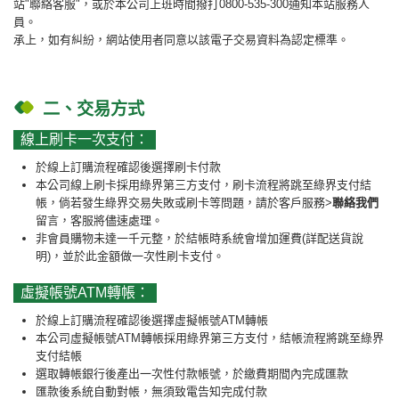
站"聯絡客服"，或於本公司上班時間撥打
0800-535-300
通知本站服務人
員。
承上，如有糾紛，網站使用者同意以該電子交易資料為認定標準。
二、交易方式
線上刷卡一次支付：
於線上訂購流程確認後選擇刷卡付款
本公司線上刷卡採用綠界第三方支付，刷卡流程將跳至綠界支付結
帳，倘若發生綠界交易失敗或刷卡等問題，請於客戶服務>
聯絡我們
留言，客服將儘速處理。
非會員購物未達一千元整，於結帳時系統會增加運費(詳配送貨說
明)，並於此金額做一次性刷卡支付。
虛擬帳號ATM轉帳：
於線上訂購流程確認後選擇虛擬帳號ATM轉帳
本公司虛擬帳號ATM轉帳採用綠界第三方支付，結帳流程將跳至綠界
支付結帳
選取轉帳銀行後產出一次性付款帳號，於繳費期間內完成匯款
匯款後系統自動對帳，無須致電告知完成付款