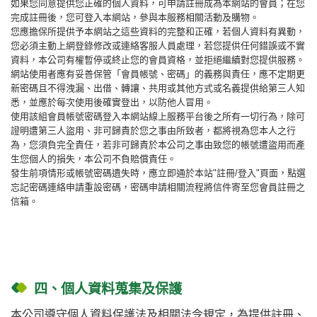
如果您同意提供您正確的個人資料，可申請註冊成為本網站的會員；在您
完成註冊後，您可登入本網站，參與本服務相關活動及購物。
您應擔保所提供予本網站之這些資料的完整和正確，若個人資料有異動，
您必須主動上網登錄修改或連絡客服人員處理，若您提供任何錯誤或不實
資料，本公司有權暫停或終止您的會員資格，並拒絕繼續對您提供服務。
網站使用者應有妥善保管「會員帳號、密碼」的義務與責任，應不定期更
新密碼且不得洩漏、出借、轉讓、共用或其他方式或名義提供給第三人知
悉，並應於每次使用後確實登出，以防他人冒用。
使用該組會員帳號密碼登入本網站線上服務平台後之所有一切行為，除可
證明遭第三人盜用、非可歸責於您之事由所致者，都將視為您本人之行
為，您須負完全責任，若非可歸責於本公司之事由致您的帳號遭盜用而產
生您個人的損失，本公司不負賠償責任。
發生前項情形或帳號密碼遺失時，應立即通於本站"註冊/登入"頁面，點選
忘記密碼連絡申請重設密碼，密碼申請相關流程將信件寄至您會員註冊之
信箱。
四、個人資料蒐集及保護
本公司遵守個人資料保護法及相關法令規定，為提供註冊、