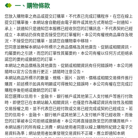
一、購物條款
您放入購物車之商品或提交訂購單，不代表已完成訂購程序，在您在線上
提交訂購單後，本網站會自動經由電子郵件或其他方式寄給您一封通知。
承上，該通知只是通知您本服務已經收到您的訂購訊息，不代表契約已經
成立，本網站仍保有是否接受您的訂單權利。本公司有權視商品庫存及現
況，不接受您的訂購單，並請您自購物車中移除。
您同意並瞭解本網站中所標示之商品價格及其他廣告、促銷或相關資訊，
均屬要約之引誘，而您的訂單性質屬要約，本公司有權以任何方式拒絕承
諾您的要約或撤銷您的訂單。
本網站之商品價格及其他廣告、促銷或相關資訊有任何錯誤時，本公司將
隨時以官方公告進行更正，請隨時注意公告。
本網站商品所標示的數量、規格、圖片、說明、價格或相關交易條件進行
購買，前述標示如具有明顯或可得推知之錯誤時，本公司有權在您完成訂
購程序後拒絕或撤銷您的訂單。
若您選擇以信用卡、金融卡、銀行帳戶或其他第三人支付帳戶等進行付款
時，即便您已在本網站輸入相關資訊，也僅是作為確認資訊有效性及相關
交易授權之用，並不代表您已經付款或交易已經完成或契約已經成立。若
您的信用卡、金融卡、銀行帳戶或其他第三人支付帳戶等已經收款，而後
您的訂單被本公司拒絕或撤銷者，本公司將直接退款至您的原購買帳戶。
本網站進行的所有線上消費，網站使用者同意以線上購物所紀錄之電子交
易資料為準；網站使用者如果發現交易資料不正確，應立即通知本網