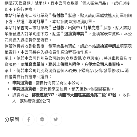
網購7天鑑賞期非試用期，且本公司商品屬「個人衛生用品」，恕拆封後
即不予進行更換。
本站訂單查詢→該訂單為
＂待付款＂
狀態，點入該訂單編號進入訂單明細
下方，點選＂
取消訂單＂
，本站系統直接取消訂單。
本站訂單查詢→該訂單為
＂已付款 / 出貨中 / 訂單完成＂
狀態，點入該訂
單編號進入訂單明細下方，點選＂
退換貨申請＂
，並填寫表單資料，本公
司將進入退換貨作業流程。
倘若消費者收到物品後→發現商品有瑕疵，請於本站
退換貨申請
並填寫表
單資料，本公司將進入退換貨作業流程審核作業。
承上，倘若本公司判別為公司疏失(商品寄錯/商品瑕疵)→將派車換貨及收
貨服務。
※填寫表單時，務必上傳照片附件，方便本公司人員審核。
承上，倘若本公司判別為消費者個人疏失(下錯商品/反悔/發票修改)→消
費者需自行負擔來回運費：
申請退貨者 :
需自行將商品寄回本公司。
申請退換貨者 :
需負擔來回運費，預先匯款or附回郵信封。
退貨地址 :
郵遞區號337
，
桃園市大園區高鐵北路二段103號
。 收件
人 : 嘉聯實業(股)公司
分享到