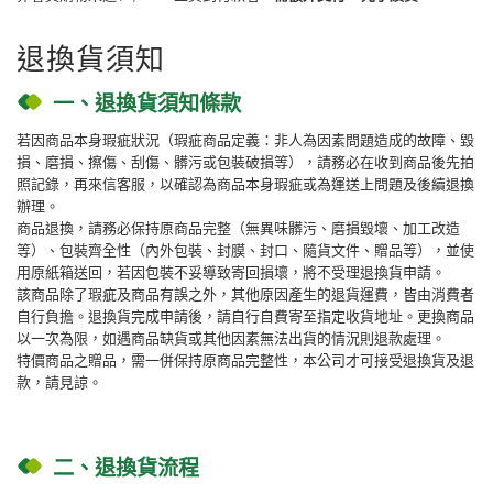
退換貨須知
一、退換貨須知條款
若因商品本身瑕疵狀況（瑕疵商品定義：非人為因素問題造成的故障、毀
損、磨損、擦傷、刮傷、髒污或包裝破損等），請務必在收到商品後先拍
照記錄，再來信客服，以確認為商品本身瑕疵或為運送上問題及後續退換
辦理。
商品退換，請務必保持原商品完整（無異味髒污、磨損毀壞、加工改造
等）、包裝齊全性（內外包裝、封膜、封口、隨貨文件、贈品等），並使
用原紙箱送回，若因包裝不妥導致寄回損壞，將不受理退換貨申請。
該商品除了瑕疵及商品有誤之外，其他原因產生的退貨運費，皆由消費者
自行負擔。退換貨完成申請後，請自行自費寄至指定收貨地址。更換商品
以一次為限，如遇商品缺貨或其他因素無法出貨的情況則退款處理。
特價商品之贈品，需一併保持原商品完整性，本公司才可接受退換貨及退
款，請見諒。
二、退換貨流程