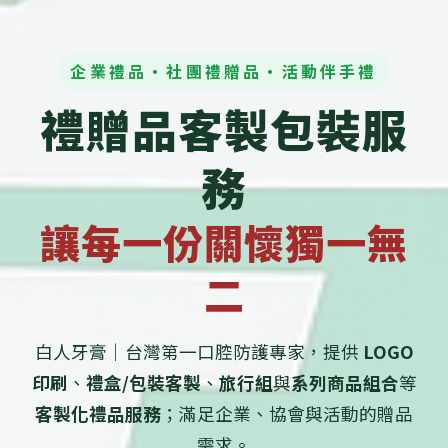
企業禮品・社團禮贈品・活動伴手禮
禮贈品客製包裝服
務
讓每一份關懷獨一無
二
白人牙膏｜台灣第一口腔防護專家，提供
LOGO
印刷
、
禮盒/包裝客製
、
旅行組
與
系列商品組合
等
客製化禮品服務
；滿足企業、協會與活動的贈品
需求。