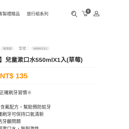
0
客製禮贈品
旅行組系列
：
型號：
有現貨
WM962X1
】兒童漱口水550mlX1入(草莓)
NT$ 135
正確刷牙習慣※
+含氟配方，幫助預防蛀牙
確刷牙可保持口氣清新
防牙齦問題
用漱口水，無刺激性