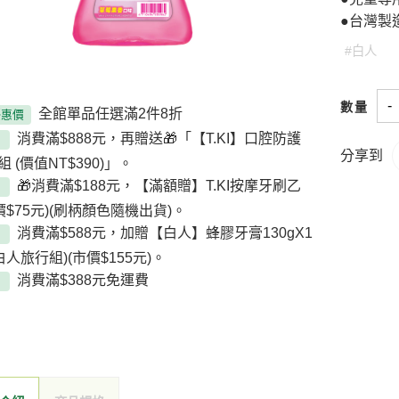
●台灣製
#白人
-
數量
全館單品任選滿2件8折
優惠價
消費滿$888元，再贈送🎁「【T.KI】口腔防護
分享到
 (價值NT$390)」。
🎁消費滿$188元，【滿額贈】T.KI按摩牙刷乙
價$75元)(刷柄顏色隨機出貨)。
消費滿$588元，加贈【白人】蜂膠牙膏130gX1
白人旅行組)(市價$155元)。
消費滿$388元免運費