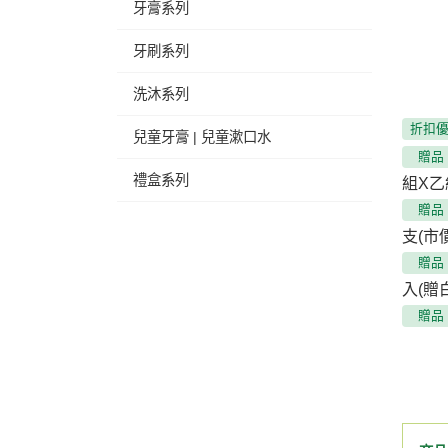
牙膏系列
牙刷系列
洗沐系列
折扣
兒童牙膏 | 兒童漱口水
贈品
禮盒系列
組X乙組
贈品
支(市
贈品
入(贈
贈品