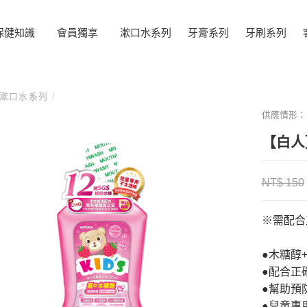
保健知識
會員獨享
漱口水系列
牙膏系列
牙刷系列
漱口水系列
/
供應情形
【白人
NT$ 150
※需配合
●木糖醇
●配合正
●幫助預
●兒童專