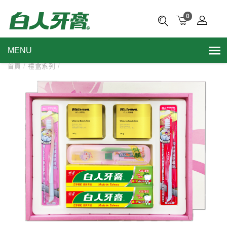
0
MENU
首頁
/
禮盒系列
/