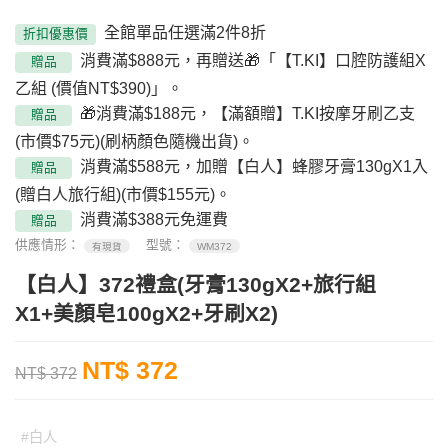
全館單品任選滿2件8折
折扣優惠價
消費滿$888元，再贈送🎁「【T.KI】口腔防護組X
贈品
乙組 (價值NT$390)」。
🎁消費滿$188元，【滿額贈】T.KI按摩牙刷乙支
贈品
(市價$75元)(刷柄顏色隨機出貨)。
消費滿$588元，加贈【白人】蜂膠牙膏130gX1入
贈品
(贈白人旅行組)(市價$155元)。
消費滿$388元免運費
贈品
供應情形：
型號：
有現貨
WM372
【白人】372禮盒(牙膏130gX2+旅行組
X1+美顏皂100gX2+牙刷X2)
NT$ 372
NT$ 372
#白人