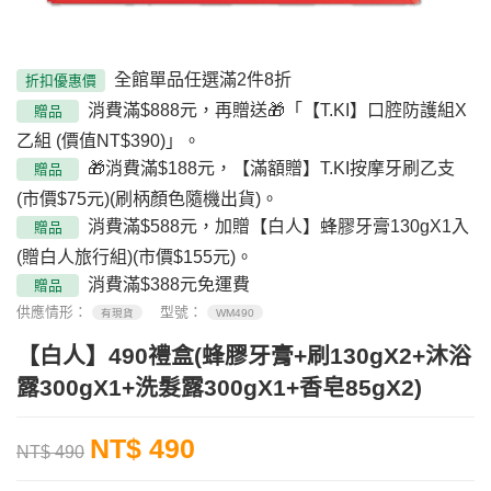
全館單品任選滿2件8折
折扣優惠價
消費滿$888元，再贈送🎁「【T.KI】口腔防護組X
贈品
乙組 (價值NT$390)」。
🎁消費滿$188元，【滿額贈】T.KI按摩牙刷乙支
贈品
(市價$75元)(刷柄顏色隨機出貨)。
消費滿$588元，加贈【白人】蜂膠牙膏130gX1入
贈品
(贈白人旅行組)(市價$155元)。
消費滿$388元免運費
贈品
供應情形：
型號：
有現貨
WM490
【白人】490禮盒(蜂膠牙膏+刷130gX2+沐浴
露300gX1+洗髮露300gX1+香皂85gX2)
NT$ 490
NT$ 490