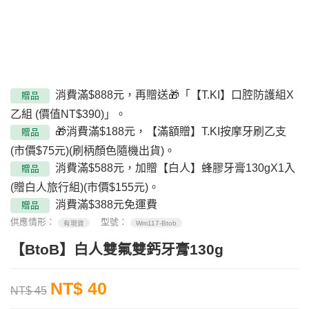
消費滿$888元，再贈送🎁「【T.KI】口腔防護組X
贈品
乙組 (價值NT$390)」。
🎁消費滿$188元，【滿額贈】T.KI按摩牙刷乙支
贈品
(市價$75元)(刷柄顏色隨機出貨)。
消費滿$588元，加贈【白人】蜂膠牙膏130gX1入
贈品
(贈白人旅行組)(市價$155元)。
消費滿$388元免運費
贈品
供應情形：
型號：
有現貨
Wm117-Btob
【BtoB】白人雙氟雙鈣牙膏130g
NT$ 40
NT$ 45