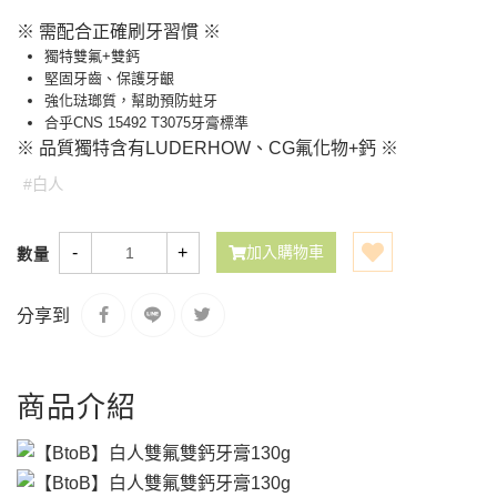
※ 需配合正確刷牙習慣 ※
獨特雙氟+雙鈣
堅固牙齒、保護牙齦
強化琺瑯質，幫助預防蛀牙
合乎CNS 15492 T3075牙膏標準
※ 品質獨特含有LUDERHOW、CG氟化物+鈣 ※
#白人
-
+
加入購物車
數量
分享到
商品介紹