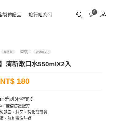
0
客製禮贈品
旅行組系列
：
型號：
有現貨
WM047B
】清新漱口水550mlX2入
NT$ 180
正確刷牙習慣※
+NaF雙倍防護配方
防齟齒、蛀牙、強化琺瑯質
精、無刺激性味道