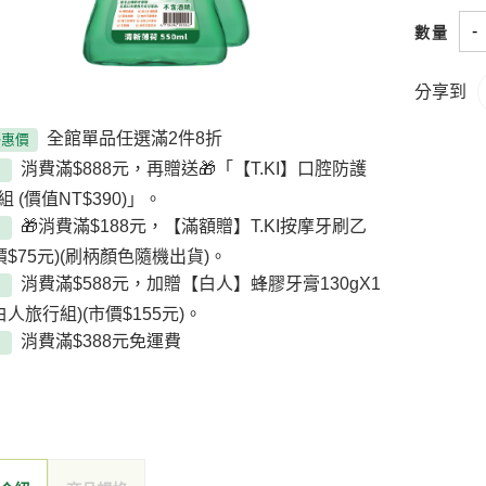
-
數量
分享到
全館單品任選滿2件8折
優惠價
消費滿$888元，再贈送🎁「【T.KI】口腔防護
 (價值NT$390)」。
🎁消費滿$188元，【滿額贈】T.KI按摩牙刷乙
價$75元)(刷柄顏色隨機出貨)。
消費滿$588元，加贈【白人】蜂膠牙膏130gX1
白人旅行組)(市價$155元)。
消費滿$388元免運費