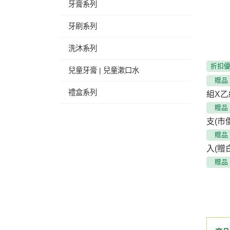
牙膏系列
牙刷系列
洗沐系列
折扣
兒童牙膏 | 兒童漱口水
贈品
禮盒系列
組X乙組
贈品
支(市
贈品
入(贈
贈品