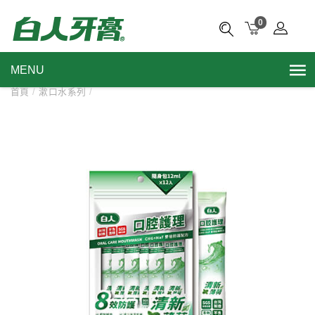
0
MENU
首頁
/
漱口水系列
/