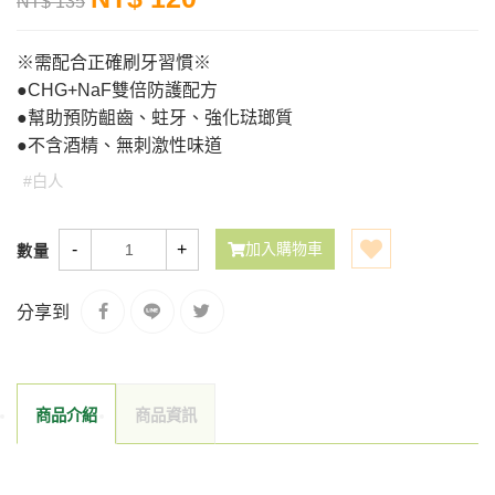
NT$ 135
※需配合正確刷牙習慣※
●CHG+NaF雙倍防護配方
●幫助預防齟齒、蛀牙、強化琺瑯質
●不含酒精、無刺激性味道
#白人
-
+
加入購物車
數量
分享到
商品介紹
商品資訊