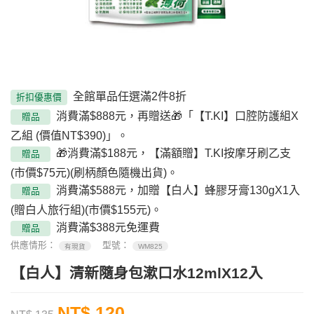
全館單品任選滿2件8折
折扣優惠價
消費滿$888元，再贈送🎁「【T.KI】口腔防護組X
贈品
乙組 (價值NT$390)」。
🎁消費滿$188元，【滿額贈】T.KI按摩牙刷乙支
贈品
(市價$75元)(刷柄顏色隨機出貨)。
消費滿$588元，加贈【白人】蜂膠牙膏130gX1入
贈品
(贈白人旅行組)(市價$155元)。
消費滿$388元免運費
贈品
供應情形：
型號：
有現貨
WM825
【白人】清新隨身包漱口水12mlX12入
NT$ 120