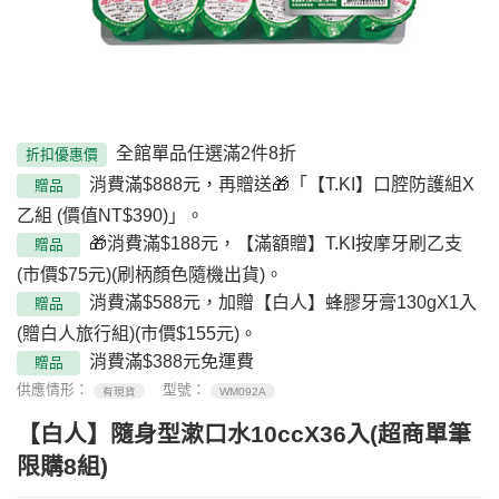
全館單品任選滿2件8折
折扣優惠價
消費滿$888元，再贈送🎁「【T.KI】口腔防護組X
贈品
乙組 (價值NT$390)」。
🎁消費滿$188元，【滿額贈】T.KI按摩牙刷乙支
贈品
(市價$75元)(刷柄顏色隨機出貨)。
消費滿$588元，加贈【白人】蜂膠牙膏130gX1入
贈品
(贈白人旅行組)(市價$155元)。
消費滿$388元免運費
贈品
供應情形：
型號：
有現貨
WM092A
【白人】隨身型漱口水10ccX36入(超商單筆
限購8組)