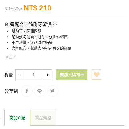
NT$ 210
NT$ 235
※ 需配合正確刷牙習慣 ※
幫助預防牙齦問題
幫助預防齟齒、蛀牙、強化琺瑯質
不含酒精、無刺激性味道
含氟配方，幫助去除引起蛀牙的細菌
#白人
-
+
加入購物車
數量
分享到
商品介紹
商品規格