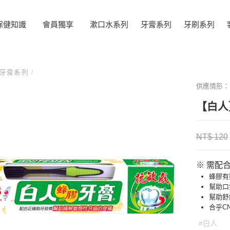
保健知識
會員獨享
漱口水系列
牙膏系列
牙刷系列
牙膏系列
/
供應情形
【白人
NT$ 120
※ 需配
蜂膠有
幫助口
幫助舒
合乎CN
#白人