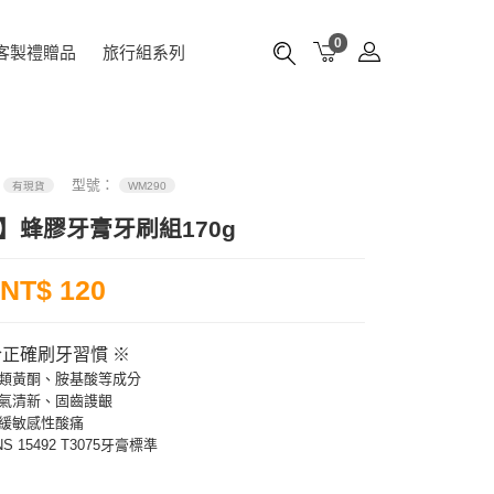
0
客製禮贈品
旅行組系列
：
型號：
有現貨
WM290
】蜂膠牙膏牙刷組170g
NT$ 120
合正確刷牙習慣 ※
類黃酮、胺基酸等成分
氣清新、固齒謢齦
緩敏感性酸痛
S 15492 T3075牙膏標準