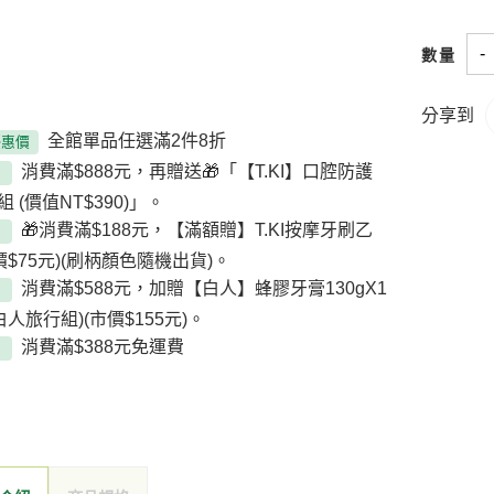
-
數量
分享到
全館單品任選滿2件8折
優惠價
消費滿$888元，再贈送🎁「【T.KI】口腔防護
 (價值NT$390)」。
🎁消費滿$188元，【滿額贈】T.KI按摩牙刷乙
價$75元)(刷柄顏色隨機出貨)。
消費滿$588元，加贈【白人】蜂膠牙膏130gX1
白人旅行組)(市價$155元)。
消費滿$388元免運費