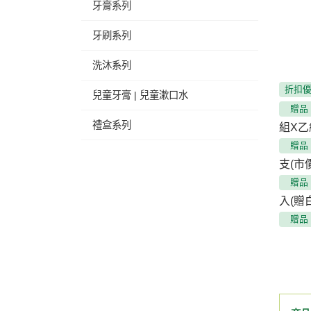
牙膏系列
牙刷系列
洗沐系列
折扣
兒童牙膏 | 兒童漱口水
贈品
禮盒系列
組X乙組
贈品
支(市
贈品
入(贈
贈品