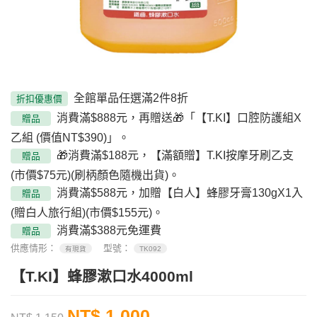
全館單品任選滿2件8折
折扣優惠價
消費滿$888元，再贈送🎁「【T.KI】口腔防護組X
贈品
乙組 (價值NT$390)」。
🎁消費滿$188元，【滿額贈】T.KI按摩牙刷乙支
贈品
(市價$75元)(刷柄顏色隨機出貨)。
消費滿$588元，加贈【白人】蜂膠牙膏130gX1入
贈品
(贈白人旅行組)(市價$155元)。
消費滿$388元免運費
贈品
供應情形：
型號：
有現貨
TK092
【T.KI】蜂膠漱口水4000ml
NT$ 1,000