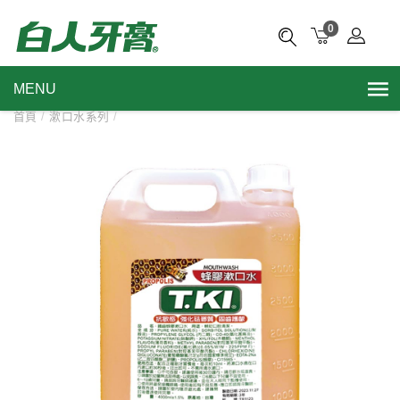
0
MENU
首頁
/
漱口水系列
/