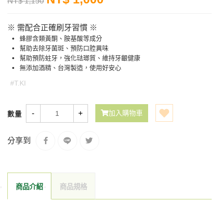
NT$ 1,150
※ 需配合正確刷牙習慣 ※
蜂膠含類黃酮、胺基酸等成分
幫助去除牙菌斑、預防口腔異味
幫助預防蛀牙，強化琺瑯質、維持牙齦健康
無添加酒精、台灣製造，使用好安心
#T.KI
-
+
加入購物車
數量
分享到
商品介紹
商品規格