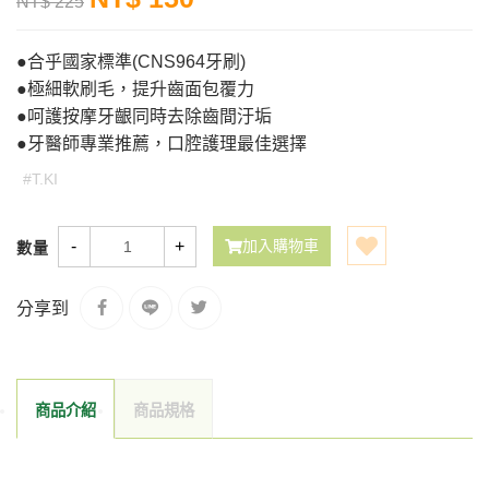
NT$ 225
●合乎國家標準(CNS964牙刷)
●極細軟刷毛，提升齒面包覆力
●呵護按摩牙齦同時去除齒間汙垢
●牙醫師專業推薦，口腔護理最佳選擇
#T.KI
-
+
加入購物車
數量
分享到
商品介紹
商品規格