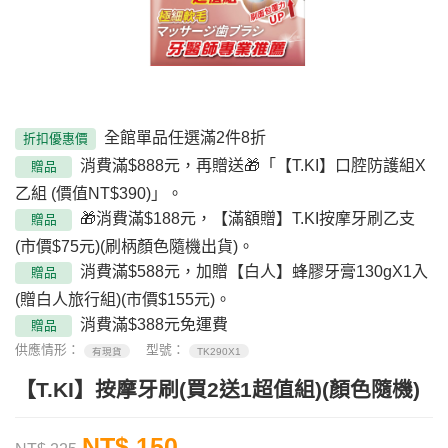
全館單品任選滿2件8折
折扣優惠價
消費滿$888元，再贈送🎁「【T.KI】口腔防護組X
贈品
乙組 (價值NT$390)」。
🎁消費滿$188元，【滿額贈】T.KI按摩牙刷乙支
贈品
(市價$75元)(刷柄顏色隨機出貨)。
消費滿$588元，加贈【白人】蜂膠牙膏130gX1入
贈品
(贈白人旅行組)(市價$155元)。
消費滿$388元免運費
贈品
供應情形：
型號：
有現貨
TK290X1
【T.KI】按摩牙刷(買2送1超值組)(顏色隨機)
NT$ 150