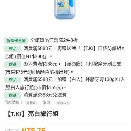
全館單品任選滿2件8折
折扣優惠價
消費滿$888元，再贈送🎁「【T.KI】口腔防護組X
贈品
乙組 (價值NT$390)」。
🎁消費滿$188元，【滿額贈】T.KI按摩牙刷乙支
贈品
(市價$75元)(刷柄顏色隨機出貨)。
消費滿$588元，加贈【白人】蜂膠牙膏130gX1入
贈品
(贈白人旅行組)(市價$155元)。
消費滿$388元免運費
贈品
供應情形：
型號：
有現貨
TK412A
【T.KI】亮白旅行組
NT$ 75