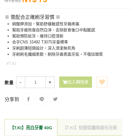
NT$ 85
※ 需配合正確刷牙習慣 ※
硝酸鉀添加，幫助舒緩敏感性牙齒疼痛
幫助牙齒恢復自然白淨、去除飲食後口中黏膩感
幫助預防蛀牙、維持口腔清新
合乎CNS 15492 T3075牙膏標準
牙刷超薄短頭設計，深入清潔無死角
牙刷刷毛纖細柔軟，刷除牙齒表面牙垢，不傷琺瑯質
#T.KI
-
+
加入購物車
數量
分享到
【T.KI】亮白牙膏 40G
【T.KI】短頭型纖柔細毛牙刷