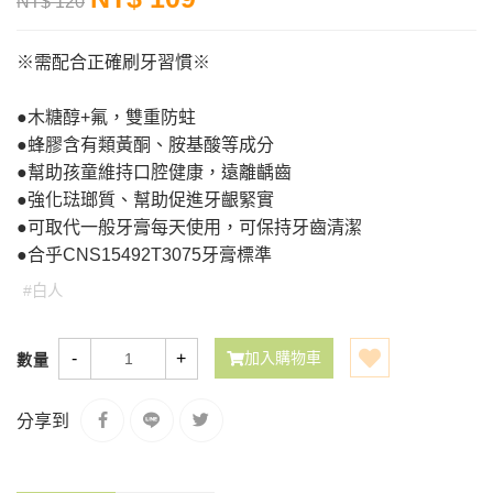
NT$ 120
※需配合正確刷牙習慣※
●木糖醇+氟，雙重防蛀
●蜂膠含有類黃酮、胺基酸等成分
●幫助孩童維持口腔健康，遠離齲齒
●強化琺瑯質、幫助促進牙齦緊實
●可取代一般牙膏每天使用，可保持牙齒清潔
●合乎CNS15492T3075牙膏標準
#白人
-
+
加入購物車
數量
分享到