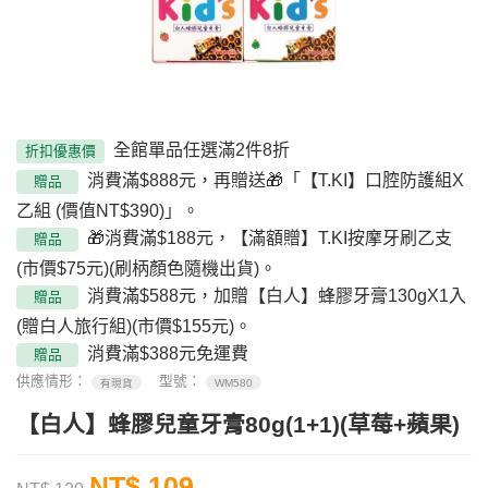
全館單品任選滿2件8折
折扣優惠價
消費滿$888元，再贈送🎁「【T.KI】口腔防護組X
贈品
乙組 (價值NT$390)」。
🎁消費滿$188元，【滿額贈】T.KI按摩牙刷乙支
贈品
(市價$75元)(刷柄顏色隨機出貨)。
消費滿$588元，加贈【白人】蜂膠牙膏130gX1入
贈品
(贈白人旅行組)(市價$155元)。
消費滿$388元免運費
贈品
供應情形：
型號：
有現貨
WM580
【白人】蜂膠兒童牙膏80g(1+1)(草莓+蘋果)
NT$ 109