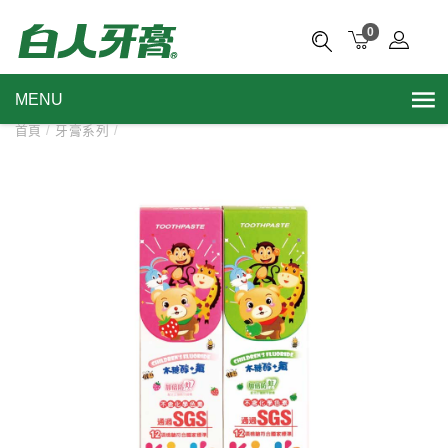
0
MENU
首頁
/
牙膏系列
/