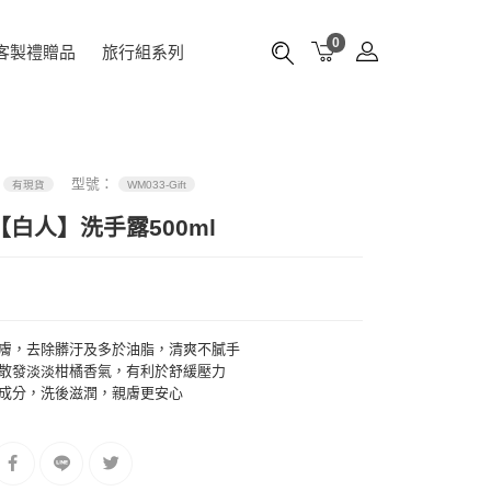
0
客製禮贈品
旅行組系列
：
型號：
有現貨
WM033-Gift
【白人】洗手露500ml
膚，去除髒汙及多於油脂，清爽不膩手
散發淡淡柑橘香氣，有利於舒緩壓力
成分，洗後滋潤，親膚更安心