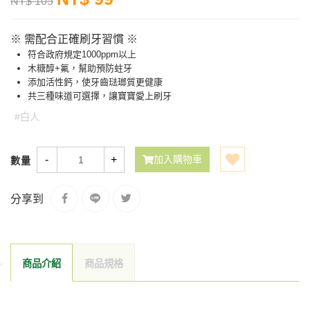
NT$ 105
※ 需配合正確刷牙習慣 ※
符合政府規定1000ppm以上
木糖醇+氟，幫助預防蛀牙
添加活性鈣，使牙齒琺瑯質更健康
共三種味道可選擇，讓寶寶愛上刷牙
#白人
-
+
加入購物車
數量
分享到
商品介紹
商品規格