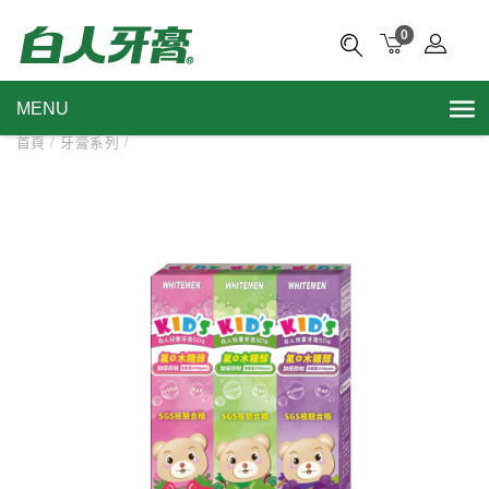
0
MENU
首頁
/
牙膏系列
/