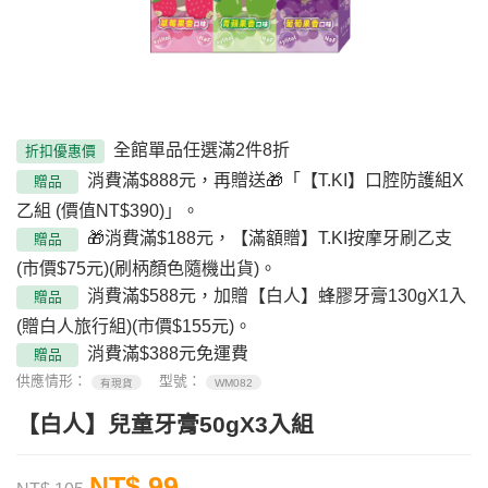
全館單品任選滿2件8折
折扣優惠價
消費滿$888元，再贈送🎁「【T.KI】口腔防護組X
贈品
乙組 (價值NT$390)」。
🎁消費滿$188元，【滿額贈】T.KI按摩牙刷乙支
贈品
(市價$75元)(刷柄顏色隨機出貨)。
消費滿$588元，加贈【白人】蜂膠牙膏130gX1入
贈品
(贈白人旅行組)(市價$155元)。
消費滿$388元免運費
贈品
供應情形：
型號：
有現貨
WM082
【白人】兒童牙膏50gX3入組
NT$ 99