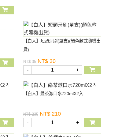
【白人】短頭牙刷(單支)(顏色款式隨機出
貨)
NT$ 30
NT$ 35
-
+
【白人】綠茶漱口水720mlX2入
NT$ 210
NT$ 235
-
+