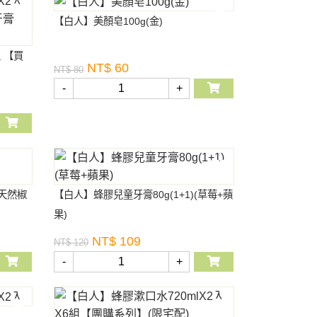
【白人】美顏皂100g(金)
 【買
NT$ 60
NT$ 80
-
+
(天然椒
【白人】蜂膠兒童牙膏80g(1+1)(草莓+蘋
果)
NT$ 109
NT$ 120
-
+