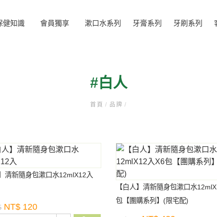
保健知識
會員獨享
漱口水系列
牙膏系列
牙刷系列
#白人
首頁
/
品牌
/
】清新隨身包漱口水12mlX12入
【白人】清新隨身包漱口水12mlX1
包【團購系列】(限宅配)
NT$ 120
5