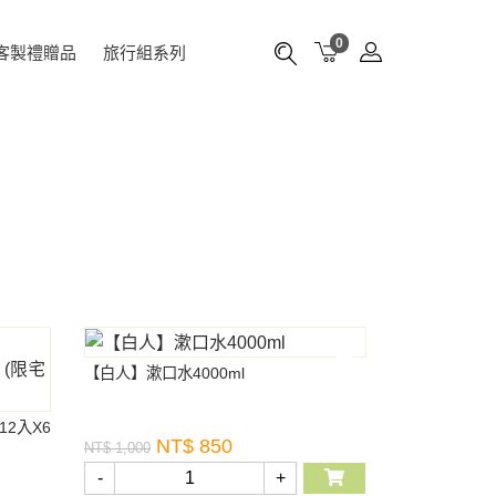
0
客製禮贈品
旅行組系列
【白人】漱口水4000ml
2入X6
NT$ 850
NT$ 1,000
-
+