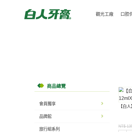
觀光工廠
口腔
商品總覽
會員獨享
【白人
品牌館
NT$ 13
旅行組系列