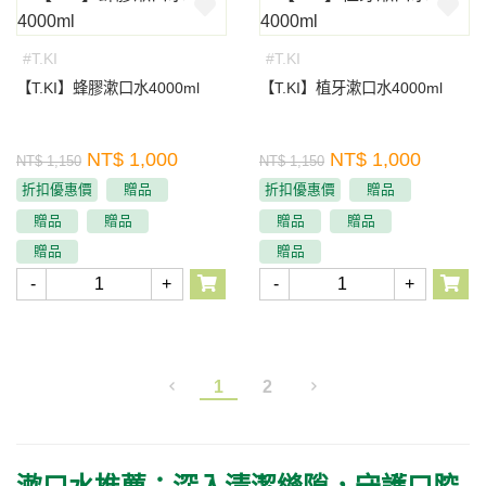
#T.KI
#T.KI
【T.KI】蜂膠漱口水4000ml
【T.KI】植牙漱口水4000ml
NT$ 1,000
NT$ 1,000
NT$ 1,150
NT$ 1,150
折扣優惠價
贈品
折扣優惠價
贈品
贈品
贈品
贈品
贈品
贈品
贈品
-
+
-
+
1
2