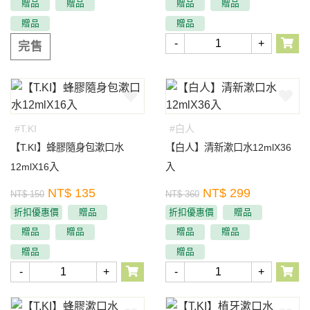
贈品
贈品
贈品
贈品
贈品
贈品
-
+
完售
#T.KI
#白人
【T.KI】蜂膠隨身包漱口水
【白人】清新漱口水12mlX36
12mlX16入
入
NT$ 135
NT$ 299
NT$ 150
NT$ 360
折扣優惠價
贈品
折扣優惠價
贈品
贈品
贈品
贈品
贈品
贈品
贈品
-
+
-
+