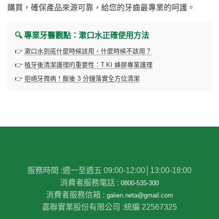
購買，確保產品來源可靠，給您的牙齒最專業的呵護。
🔍 專業牙醫觀點：漱口水正確使用方法
👉
漱口水到底什麼時候該用、什麼時候不該用？
👉
植牙後清潔護理的重要性：T.KI 蜂膠專業護理
👉
拒絕牙周病！飯後 3 分鐘落實全方位清潔
服務時間 :
週一至週五 09:00-12:00│13:00-18:00
消費者服務電話 :
0800-535-300
消費者服務信箱 :
galien.neta@gmail.com
嘉聯實業股份有限公司 :
統編 22567325