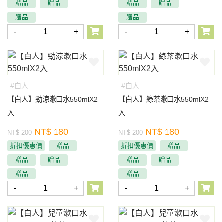
贈品
贈品
贈品
贈品
贈品
贈品
-
+
-
+
#白人
#白人
【白人】勁涼漱口水550mlX2
【白人】綠茶漱口水550mlX2
入
入
NT$ 180
NT$ 180
NT$ 200
NT$ 200
折扣優惠價
贈品
折扣優惠價
贈品
贈品
贈品
贈品
贈品
贈品
贈品
-
+
-
+