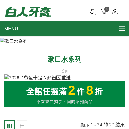
0
MENU
漱口水系列
首頁
2
8
全館任選滿
件
折
不含會員獨享、團購系列商品
顯示 1 - 24 的 27 結果